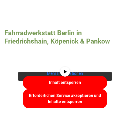
Fahrradwerkstatt Berlin in
Friedrichshain, Köpenick & Pankow
Sie sehen gerade einen Platzhalterinhalt von
YouTube
. Um auf den eigentlichen Inhalt
zuzugreifen, klicken Sie auf die Schaltfläche
unten. Bitte beachten Sie, dass dabei Daten an
Drittanbieter weitergegeben werden.
Mehr Informationen
Inhalt entsperren
Erforderlichen Service akzeptieren und
Inhalte entsperren