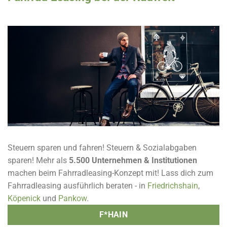
Fahrrad Leasing bei der Radwelt Berlin - Fahrradleasing bei allen
Anbietern möglich
Steuern sparen und fahren! Steuern & Sozialabgaben
sparen! Mehr als
5.500 Unternehmen & Institutionen
machen beim Fahrradleasing-Konzept mit! Lass dich zum
Fahrradleasing ausführlich beraten - in
Friedrichshain
,
Köpenick
und
Pankow
.
F*HAIN