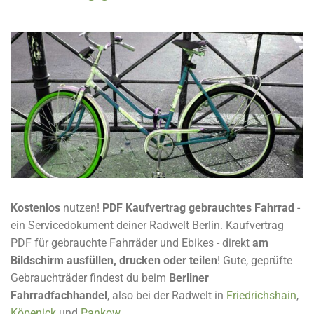
Gebrauchte Fahrräder Berlin ▷ Second Hand Bikes mit Garantie
Kostenlos
nutzen!
PDF Kaufvertrag gebrauchtes Fahrrad
-
ein Servicedokument deiner Radwelt Berlin. Kaufvertrag
PDF für gebrauchte Fahrräder und Ebikes - direkt
am
Bildschirm ausfüllen, drucken oder teilen
! Gute, geprüfte
Gebrauchträder findest du beim
Berliner
Fahrradfachhandel
, also bei der Radwelt in
Friedrichshain
,
Köpenick
und
Pankow
.