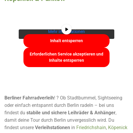
Sie sehen gerade einen Platzhalterinhalt von
YouTube
. Um auf den eigentlichen Inhalt
zuzugreifen, klicken Sie auf die Schaltfläche
unten. Bitte beachten Sie, dass dabei Daten an
Drittanbieter weitergegeben werden.
Mehr Informationen
Inhalt entsperren
Erforderlichen Service akzeptieren und
Inhalte entsperren
Berliner Fahrradverleih
! ? Ob Stadtbummel, Sightseeing
oder einfach entspannt durch Berlin radeln – bei uns
findest du
stabile und sichere Leihräder & Anhänger
,
damit deine Tour durch Berlin unvergesslich wird. Du
findest unsere
Verleihstationen
in
Friedrichshain
,
Köpenick