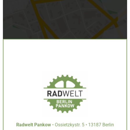
Inhalt entsperren
Erforderlichen Service akzeptieren und Inhalte
entsperren
Radwelt Pankow
• Ossietzkystr. 5 • 13187 Berlin