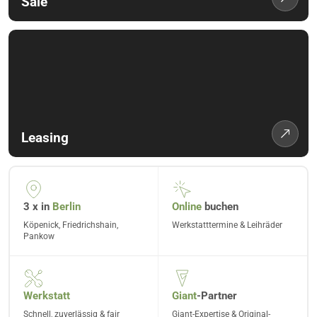
Sale
Leasing
3 x in
Berlin
Online
buchen
Köpenick, Friedrichshain,
Werkstatttermine & Leihräder
Pankow
Werkstatt
Giant
-Partner
Schnell, zuverlässig & fair
Giant-Expertise & Original-