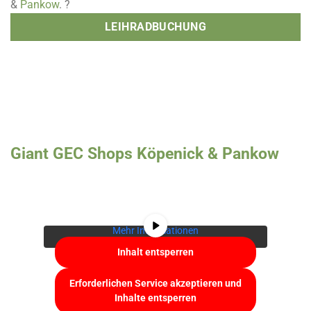
&
Pankow
. ?
LEIHRADBUCHUNG
Giant GEC Shops Köpenick & Pankow
Sie sehen gerade einen Platzhalterinhalt von
YouTube
. Um auf den eigentlichen Inhalt
zuzugreifen, klicken Sie auf die Schaltfläche
unten. Bitte beachten Sie, dass dabei Daten an
Drittanbieter weitergegeben werden.
Mehr Informationen
Inhalt entsperren
Erforderlichen Service akzeptieren und
Inhalte entsperren