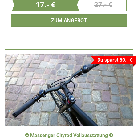
17.- €
27.- €
ZUM ANGEBOT
Du sparst 50.- €
✪ Massenger Cityrad Vollausstattung ✪