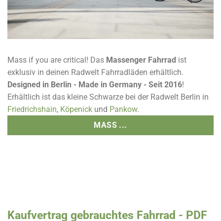
Massenger Hauptstadtrad ▷ Günstige Fahrräder aus & für
Berlin
Mass if you are critical! Das
Massenger Fahrrad
ist
exklusiv in deinen Radwelt Fahrradläden erhältlich.
Designed in Berlin - Made in Germany - Seit 2016
!
Erhältlich ist das kleine Schwarze bei der Radwelt Berlin in
Friedrichshain
,
Köpenick
und
Pankow
.
MASS ...
Kaufvertrag gebrauchtes Fahrrad - PDF