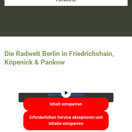
Die Radwelt Berlin in Friedrichshain,
Köpenick & Pankow
Sie sehen gerade einen Platzhalterinhalt von
YouTube
. Um auf den eigentlichen Inhalt
zuzugreifen, klicken Sie auf die Schaltfläche
unten. Bitte beachten Sie, dass dabei Daten an
Drittanbieter weitergegeben werden.
Mehr Informationen
Inhalt entsperren
Erforderlichen Service akzeptieren und
Inhalte entsperren