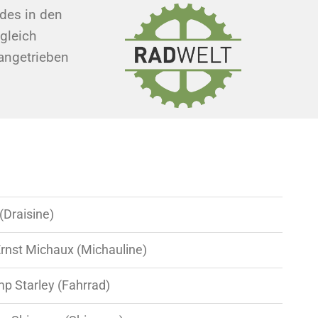
ades in den
 gleich
 angetrieben
 (Draisine)
Ernst Michaux (Michauline)
p Starley (Fahrrad)