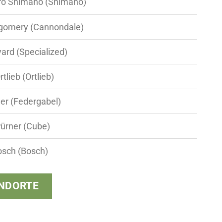
ro Shimano (Shimano)
gomery (Cannondale)
ard (Specialized)
lieb (Ortlieb)
er (Federgabel)
ürner (Cube)
osch (Bosch)
NDORTE