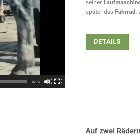
seiner
Laufmaschin
später das
Fahrrad
,
DETAILS
02:34
Auf zwei Rädern