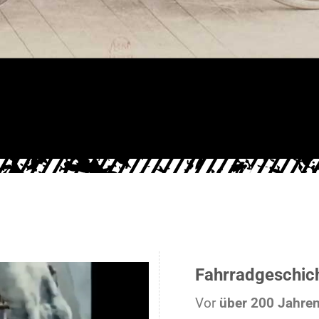
Fahrradgeschic
Vor
über 200 Jahre