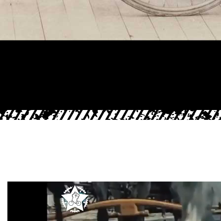
Video-
Player