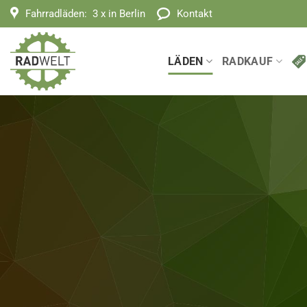
Zum
Fahrradläden:
3 x in Berlin
Kontakt
Inhalt
springen
LÄDEN
RADKAUF