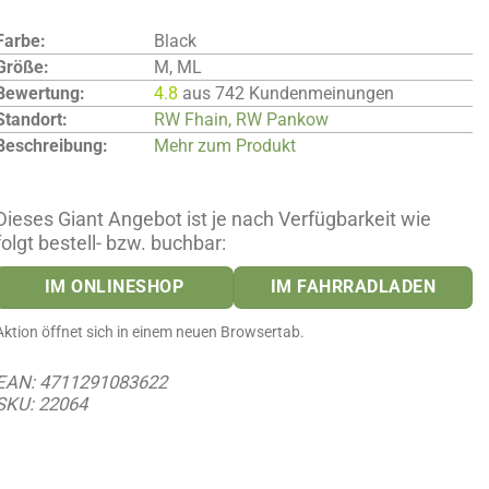
Farbe:
Black
Größe:
M, ML
Bewertung:
4.8
aus 742 Kundenmeinungen
Standort:
RW Fhain, RW Pankow
Beschreibung:
Mehr zum Produkt
Dieses Giant Angebot ist je nach Verfügbarkeit wie
folgt bestell- bzw. buchbar:
IM ONLINESHOP
IM FAHRRADLADEN
Aktion öffnet sich in einem neuen Browsertab.
EAN: 4711291083622
SKU: 22064