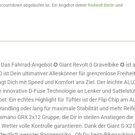
otscountdown abgelaufen ist. Ein Angebot deiner
Radwelt Berlin
und
as Fahrrad-Angebot ✪ Giant Revolt 0 Gravelbike ✪ ist ab
st Dein ultimativer Alleskönner für grenzenlose Freiheit 
ngt Dich mit Speed und Komfort ans Ziel. Der leichte A
die innovative D-Fuse Technologie an Lenker und Sattels
st. Ein echtes Highlight für Tüftler ist der Flip-Chip am
s Handling oder lang für maximale Stabilität und mehr Reif
himano GRX 2x12 Gruppe, die Dir in steilen Anstiegen die 
etter volle Kontrolle garantieren. Dank der Giant S-X2 
eutlich weniger Pannenrisiko. ️ Ob Du beim Bikepacking 