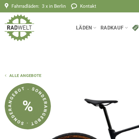
Zum
Fahrradläden:
3 x in Berlin
Kontakt
Inhalt
springen
LÄDEN
RADKAUF
ALLE ANGEBOTE