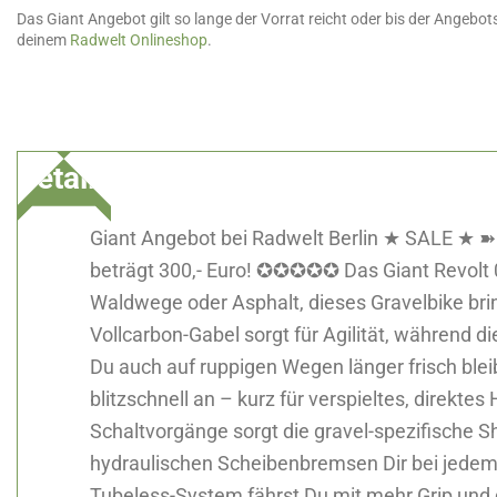
Das Giant Angebot gilt so lange der Vorrat reicht oder bis der Angeb
deinem
Radwelt Onlineshop
.
Details
Giant Angebot bei Radwelt Berlin ★ SALE ★ ➽ D
beträgt 300,- Euro! ✪✪✪✪✪ Das Giant Revolt 0 i
Waldwege oder Asphalt, dieses Gravelbike bri
Vollcarbon-Gabel sorgt für Agilität, während 
Du auch auf ruppigen Wegen länger frisch bleib
blitzschnell an – kurz für verspieltes, direkte
Schaltvorgänge sorgt die gravel-spezifische S
hydraulischen Scheibenbremsen Dir bei jedem W
Tubeless-System fährst Du mit mehr Grip und d