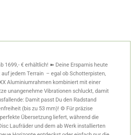
 1699,- € erhältlich! ➽ Deine Ersparnis heute
auf jedem Terrain ️ – egal ob Schotterpisten,
LUXX Aluminiumrahmen kombiniert mit einer
tütze unangenehme Vibrationen schluckt, damit
 Ausfallende: Damit passt Du den Radstand
enfreiheit (bis zu 53 mm)! ⚙️ Für präzise
perfekte Übersetzung liefert, während die
Disc Laufräder und dem ab Werk installierten
neue Horizonte entdeckst oder einfach nur die