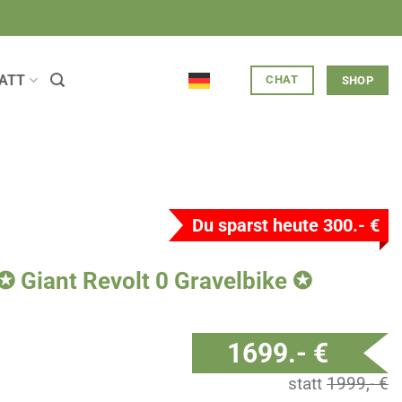
ATT
CHAT
SHOP
Du sparst heute
300.- €
✪ Giant Revolt 0 Gravelbike ✪
1699.- €
statt
1999,- €