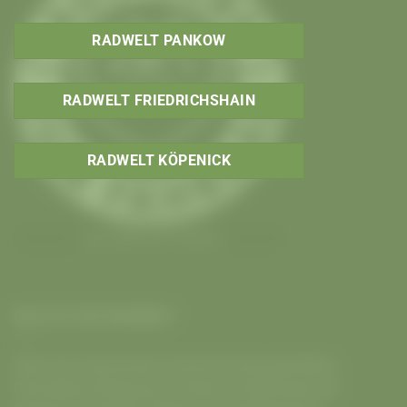
RADWELT PANKOW
RADWELT FRIEDRICHSHAIN
RADWELT KÖPENICK
Aus Liebe zum Fahrrad
DAS IST DIE RADWELT
Alles fürs Fahrrad beim
Fahrrad Fachhandel Berlin
.
Fahrradkauf Beratung in
Pankow
,
Friedrichshain
✚