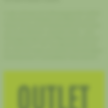
Es gibt wohl kaum ein Fortbewegungsmittel, welches
so ökonomisch, ökologisch und effizient ist, wie ein
Fahrrad. Ob sie nun als Verkehrsmittel, für die Freizeit
oder für den Rennsport verwendet werden – deren
Wirkungsgrad liegt je nach Pflegezustand, Fahrweise
und Technik bei 70–90%. Die angewandte Kraft und
das Treten der Pedale wird optimal in Geschwindigkeit
beziehungsweise in zurückgelegten Weg umgesetzt.