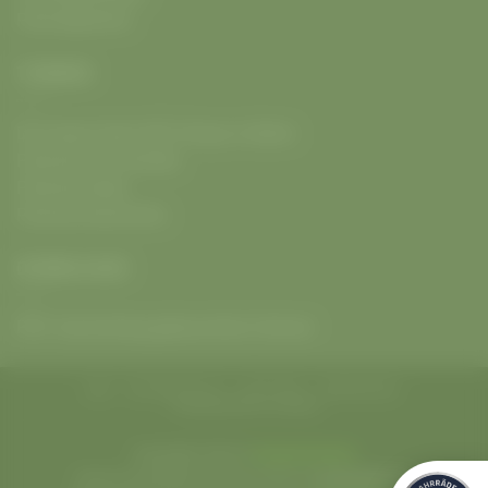
Fahrradpartner
THEMEN
Die neuen Giant GEC Shops in Berlin
Fahrrad mit E-Antrieb
Fahrrad Outlet
Fahrrad Geschichte
DOWNLOADS
PDF: Kaufvertrag gebrauchtes Fahrrad
AGB
DATENSCHUTZ
HAFTUNG
IMPRESSUM
VERSANDRICHTLINIEN
Copyright 2026 ©
Radwelt Berlin
Find us everywhere 🔎 with 2026 ©
#radweltberlin