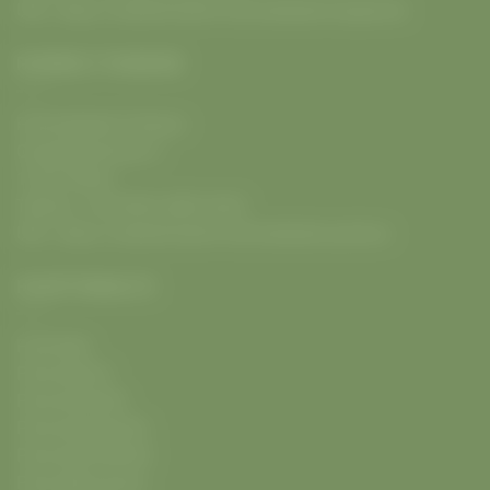
URL:
https://radwelt.berlin/fahrradladen-koepenick
RADWELT PANKOW
Fahrradladen Pankow
Ossietzkystrasse 5
13187
Berlin
Telefon:
+49 (030) 4809 5653
URL:
https://radwelt.berlin/fahrradladen-pankow
HAUPTINHALTE
Fahrräder
Fahrradkauf
Fahrradverleih
Fahrradwerkstatt
Fahrradsicherheit
Fahrradbusiness