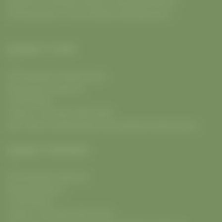
Köpenick
.
Fahrräder
,
E-Bikes
,
Fahrradwerkstatt
&
Fahrradverleih
➥ Fahrrad Berlin Mobilgarantie ✅
RADWELT F’HAIN
Fahrradladen Friedrichshain
Warschauer Straße 31
10243
Berlin
Telefon:
+49 (030) 2809 6009
URL:
https://radwelt.berlin/fahrradladen-friedrichshain
RADWELT KÖPENICK
Fahrradladen Köpenick
Bahnhofstraße 1
12555
Berlin
Telefon:
+49 (030) 9302 2370