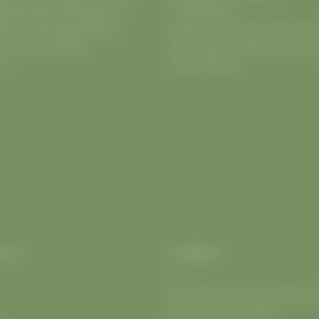
iedrichshain
✚
Köpenick
.
10243
Berlin
ikes
,
Fahrradwerkstatt
&
Telefon:
+49 (030) 2809 600
h
➥ Fahrrad Berlin
URL:
https://radwelt.berlin/f
e ✅
friedrichshain
LTE
THEMEN
Die neuen Giant GEC Shops in
Fahrrad mit E-Antrieb