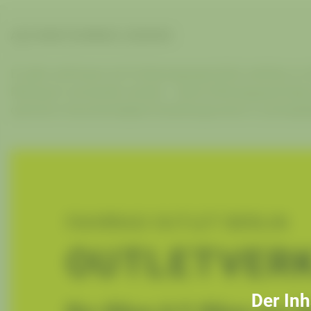
AUS DEM FAHRRAD LEXIKON
Es gibt wohl kaum ein Fortbewegungsmittel, welches so öko
Rennsport verwendet werden – deren Wirkungsgrad liegt 
optimal in Geschwindigkeit beziehungsweise in zurückg
FAHRRAD OUTLET BERLIN
OUTLETVER
Der Inh