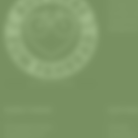
in
Pankow
,
Fr
Fahrräder
,
E-B
Fahrradverlei
Mobilgaranti
Aus Liebe zum Fahrrad
RADWELT PANKOW
HAUPTINHA
Fahrradladen Pankow
Fahrräder
Ossietzkystrasse 5
Fahrradkauf