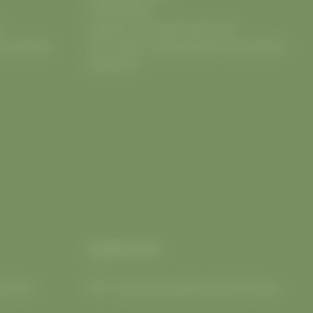
12555
Berlin
9
Telefon:
+49 (030) 9302 2370
ahrradladen-
URL:
https://radwelt.berlin/fahrradladen-
koepenick
DOWNLOADS
 Berlin
PDF: Kaufvertrag gebrauchtes Fahrrad