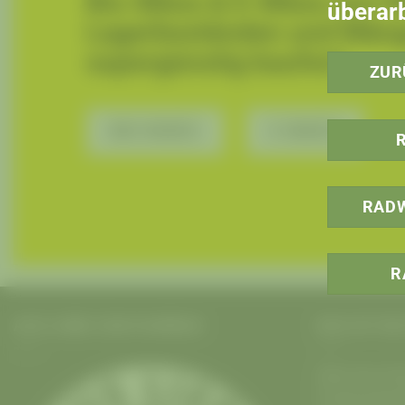
Bio-Bikes & E-Bikes aus 
überarb
Lagerbeständen und Mäng
supergünstig kaufen!
ZUR
BIO BIKES
E BIKES
RADW
R
AUS LIEBE ZUM FAHRRAD
DAS IST DI
Alles fürs Fa
Fachhandel B