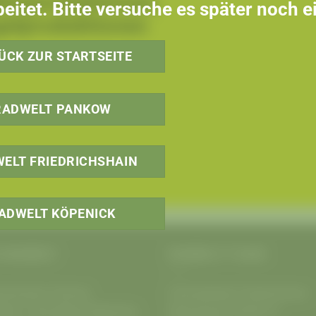
Überproduktionen,
eitet. Bitte versuche es später noch e
elproduktionen
ÜCK ZUR STARTSEITE
RADWELT PANKOW
ELT FRIEDRICHSHAIN
ADWELT KÖPENICK
E RADWELT
RADWELT F’HAIN
hrrad beim
Fahrrad
Fahrradladen Friedrichshain
erlin
. Fahrradkauf Beratung
Warschauer Straße 31