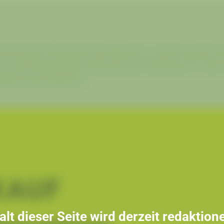
nomisch, ökologisch und effizient ist, wie ein Fahrrad. Ob s
je nach Pflegezustand, Fahrweise und Technik bei 70–90%. 
elegten Weg umgesetzt.
KAUF
alt dieser Seite wird derzeit redaktione