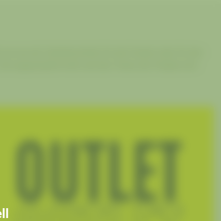
ie nun als Verkehrsmittel, für die Freizeit oder für den
Die angewandte Kraft und das Treten der Pedale wird
ll