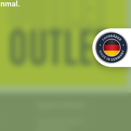
inmal.
RADWELT KÖPENICK
Fahrradladen Köpenick
Bahnhofstraße 1