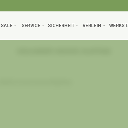
SALE
SERVICE
SICHERHEIT
VERLEIH
WERKST
SCHLAGWORT-ARCHIVE:
KLAPPRAD
elleicht ist eine Suche erfolgreicher.