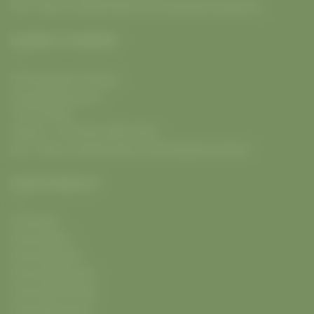
URL:
https://radwelt.berlin/fahrradladen-koepenick
RADWELT PANKOW
Fahrradladen Pankow
Ossietzkystrasse 5
13187
Berlin
Telefon:
+49 (030) 4809 5653
URL:
https://radwelt.berlin/fahrradladen-pankow
HAUPTINHALTE
Fahrräder
Fahrradkauf
Fahrradverleih
Fahrradwerkstatt
Fahrradsicherheit
Fahrradbusiness