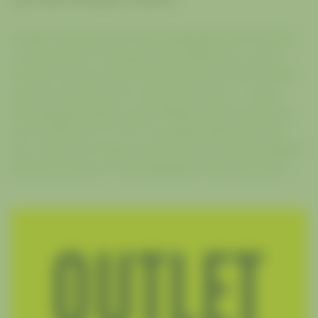
Es gibt wohl kaum ein Fortbewegungsmittel, welches
so ökonomisch, ökologisch und effizient ist, wie ein
Fahrrad. Ob sie nun als Verkehrsmittel, für die Freizeit
oder für den Rennsport verwendet werden – deren
Wirkungsgrad liegt je nach Pflegezustand, Fahrweise
und Technik bei 70–90%. Die angewandte Kraft und
das Treten der Pedale wird optimal in Geschwindigkeit
beziehungsweise in zurückgelegten Weg umgesetzt.