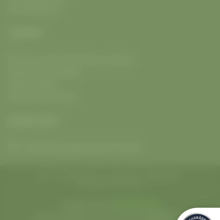
Fahrradpartner
THEMEN
Die neuen Giant GEC Shops in Berlin
Fahrrad mit E-Antrieb
Fahrrad Outlet
Fahrrad Geschichte
DOWNLOADS
PDF: Kaufvertrag gebrauchtes Fahrrad
AGB
DATENSCHUTZ
HAFTUNG
IMPRESSUM
VERSANDRICHTLINIEN
Copyright 2026 ©
Radwelt Berlin
Find us everywhere 🔎 with 2026 ©
#radweltberlin