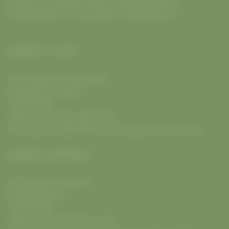
Köpenick
.
Fahrräder
,
E-Bikes
,
Fahrradwerkstatt
&
Fahrradverleih
➥ Fahrrad Berlin Mobilgarantie ✅
RADWELT F’HAIN
Fahrradladen Friedrichshain
Warschauer Straße 31
10243
Berlin
Telefon:
+49 (030) 2809 6009
URL:
https://radwelt.berlin/fahrradladen-friedrichshain
RADWELT KÖPENICK
Fahrradladen Köpenick
Bahnhofstraße 1
12555
Berlin
Telefon:
+49 (030) 9302 2370