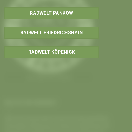
RADWELT PANKOW
RADWELT FRIEDRICHSHAIN
RADWELT KÖPENICK
Aus Liebe zum Fahrrad
DAS IST DIE RADWELT
Alles fürs Fahrrad beim
Fahrrad Fachhandel Berlin
.
Fahrradkauf Beratung in
Pankow
,
Friedrichshain
✚