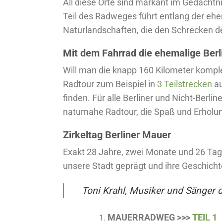
All diese Orte sind markant im Gedächtn
Teil des Radweges führt entlang der eh
Naturlandschaften, die den Schrecken d
Mit dem Fahrrad die ehemalige Berl
Will man die knapp 160 Kilometer kompl
Radtour zum Beispiel in
3 Teilstrecken
au
finden. Für alle Berliner und Nicht-Berli
naturnahe Radtour, die Spaß und Erholun
Zirkeltag Berliner Mauer
Exakt 28 Jahre, zwei Monate und 26 Tage
unsere Stadt geprägt und ihre Geschicht
Toni Krahl, Musiker und Sänger d
MAUERRADWEG >>>
TEIL 1