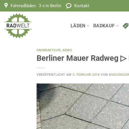
Zum
Fahrradläden:
3 x in Berlin
Kontakt
Inhalt
springen
LÄDEN
RADKAUF
FAHRRADTOUR
,
NEWS
Berliner Mauer Radweg ▷ 
VERÖFFENTLICHT AM
5. FEBRUAR 2018
VON
MASSENGE