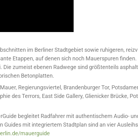
chnitten im Berliner Stadtgebiet sowie ruhigeren, reiz
ssante Etappen, auf denen sich noch Mauerspuren finden.
 Die zumeist ebenen Radwege sind größtenteils asphaltie
orischen Betonplatten.
auer, Regierungsviertel, Brandenburger Tor, Potsdamer
hie des Terrors, East Side Gallery, Glienicker Brücke, P
Guide begleitet Radfahrer mit authentischem Audio- und
en Guides mit integriertem Stadtplan sind an vier Ausleih
erlin.de/mauerguide