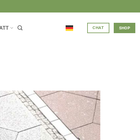
ATT
CHAT
SHOP
n