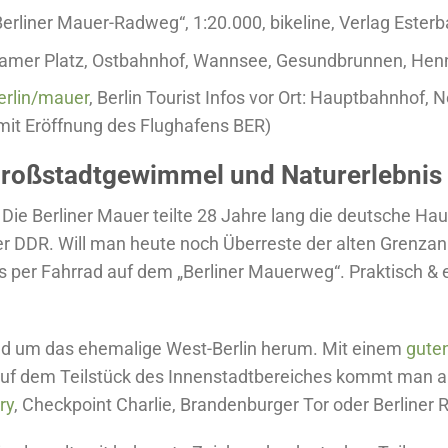
iner Mauer-Radweg“, 1:20.000, bikeline, Verlag Esterb
mer Platz, Ostbahnhof, Wannsee, Gesundbrunnen, Henn
Berlin/mauer
, Berlin Tourist Infos vor Ort: Hauptbahnhof,
it Eröffnung des Flughafens BER)
Großstadtgewimmel und Naturerlebnis
: Die Berliner Mauer teilte 28 Jahre lang die deutsche Ha
er DDR. Will man heute noch Überreste der alten Grenza
per Fahrrad auf dem „Berliner Mauerweg“. Praktisch & e
und um das ehemalige West-Berlin herum. Mit einem
gute
. Auf dem Teilstück des Innenstadtbereiches kommt man a
ry
, Checkpoint Charlie, Brandenburger Tor oder Berliner 